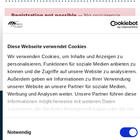
Registration not possible
— No occurrence
found
Questions?
Diese Webseite verwendet Cookies
FEEL FREE TO CONTACT US!
Wir verwenden Cookies, um Inhalte und Anzeigen zu
personalisieren, Funktionen für soziale Medien anbieten zu
Phone: +41 41 260 33 67
können und die Zugriffe auf unsere Website zu analysieren.
E-mail:
info(at)mssports.ch
Außerdem geben wir Informationen zu Ihrer Verwendung
unserer Website an unsere Partner für soziale Medien,
Werbung und Analysen weiter. Unsere Partner führen diese
Informationen möglicherweise mit weiteren Daten
MS Sports AG • Sonnenrain 3b • CH-6221
zusammen, die Sie ihnen bereitgestellt haben oder die sie
Rickenbach
im Rahmen Ihrer Nutzung der Dienste gesammelt haben.
Telefon: +41 41 260 33 67 • E-
Einwilligungsauswahl
Mail:
info(at)mssports.ch
Notwendig
MS Sports folgen