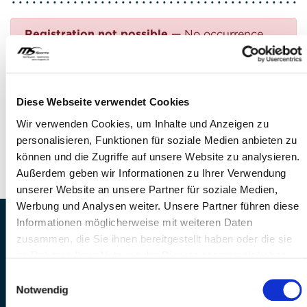
Registration not possible
— No occurrence
found
Questions?
Diese Webseite verwendet Cookies
FEEL FREE TO CONTACT US!
Wir verwenden Cookies, um Inhalte und Anzeigen zu
personalisieren, Funktionen für soziale Medien anbieten zu
Phone: +41 41 260 33 67
können und die Zugriffe auf unsere Website zu analysieren.
E-mail:
info(at)mssports.ch
Außerdem geben wir Informationen zu Ihrer Verwendung
unserer Website an unsere Partner für soziale Medien,
Werbung und Analysen weiter. Unsere Partner führen diese
Informationen möglicherweise mit weiteren Daten
MS Sports AG • Sonnenrain 3b • CH-6221
zusammen, die Sie ihnen bereitgestellt haben oder die sie
Rickenbach
im Rahmen Ihrer Nutzung der Dienste gesammelt haben.
Telefon: +41 41 260 33 67 • E-
Einwilligungsauswahl
Mail:
info(at)mssports.ch
Notwendig
MS Sports folgen