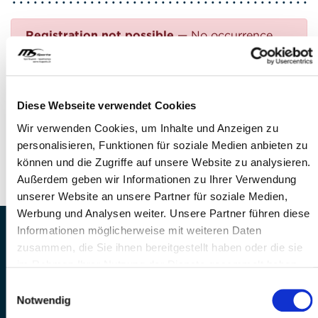
Registration not possible
— No occurrence
found
Questions?
Diese Webseite verwendet Cookies
FEEL FREE TO CONTACT US!
Wir verwenden Cookies, um Inhalte und Anzeigen zu
personalisieren, Funktionen für soziale Medien anbieten zu
Phone: +41 41 260 33 67
können und die Zugriffe auf unsere Website zu analysieren.
E-mail:
info(at)mssports.ch
Außerdem geben wir Informationen zu Ihrer Verwendung
unserer Website an unsere Partner für soziale Medien,
Werbung und Analysen weiter. Unsere Partner führen diese
Informationen möglicherweise mit weiteren Daten
MS Sports AG • Sonnenrain 3b • CH-6221
zusammen, die Sie ihnen bereitgestellt haben oder die sie
Rickenbach
im Rahmen Ihrer Nutzung der Dienste gesammelt haben.
Telefon: +41 41 260 33 67 • E-
Einwilligungsauswahl
Mail:
info(at)mssports.ch
Notwendig
MS Sports folgen