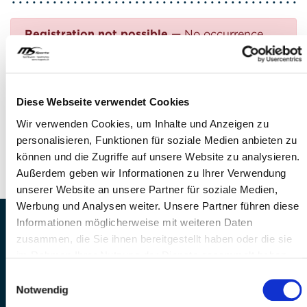
Registration not possible
— No occurrence
found
Questions?
Diese Webseite verwendet Cookies
FEEL FREE TO CONTACT US!
Wir verwenden Cookies, um Inhalte und Anzeigen zu
personalisieren, Funktionen für soziale Medien anbieten zu
Phone: +41 41 260 33 67
können und die Zugriffe auf unsere Website zu analysieren.
E-mail:
info(at)mssports.ch
Außerdem geben wir Informationen zu Ihrer Verwendung
unserer Website an unsere Partner für soziale Medien,
Werbung und Analysen weiter. Unsere Partner führen diese
Informationen möglicherweise mit weiteren Daten
MS Sports AG • Sonnenrain 3b • CH-6221
zusammen, die Sie ihnen bereitgestellt haben oder die sie
Rickenbach
im Rahmen Ihrer Nutzung der Dienste gesammelt haben.
Telefon: +41 41 260 33 67 • E-
Einwilligungsauswahl
Mail:
info(at)mssports.ch
Notwendig
MS Sports folgen