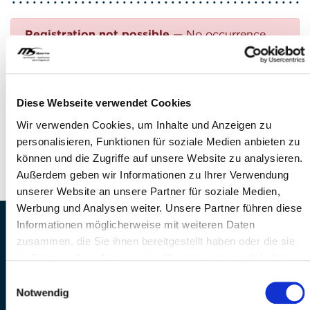
Registration not possible
— No occurrence
found
Questions?
Diese Webseite verwendet Cookies
FEEL FREE TO CONTACT US!
Wir verwenden Cookies, um Inhalte und Anzeigen zu
personalisieren, Funktionen für soziale Medien anbieten zu
Phone: +41 41 260 33 67
können und die Zugriffe auf unsere Website zu analysieren.
E-mail:
info(at)mssports.ch
Außerdem geben wir Informationen zu Ihrer Verwendung
unserer Website an unsere Partner für soziale Medien,
Werbung und Analysen weiter. Unsere Partner führen diese
Informationen möglicherweise mit weiteren Daten
MS Sports AG • Sonnenrain 3b • CH-6221
zusammen, die Sie ihnen bereitgestellt haben oder die sie
Rickenbach
im Rahmen Ihrer Nutzung der Dienste gesammelt haben.
Telefon: +41 41 260 33 67 • E-
Einwilligungsauswahl
Mail:
info(at)mssports.ch
Notwendig
MS Sports folgen