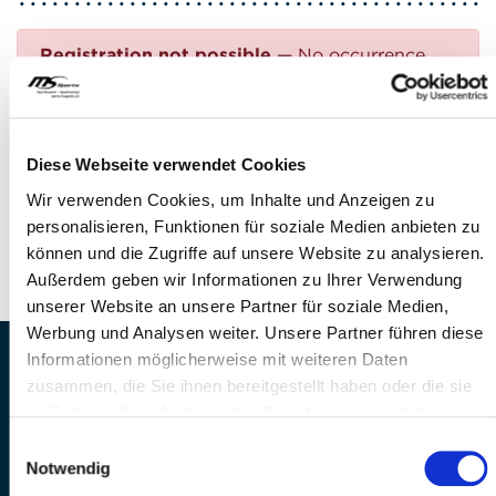
Registration not possible
— No occurrence
found
Questions?
Diese Webseite verwendet Cookies
FEEL FREE TO CONTACT US!
Wir verwenden Cookies, um Inhalte und Anzeigen zu
personalisieren, Funktionen für soziale Medien anbieten zu
Phone: +41 41 260 33 67
können und die Zugriffe auf unsere Website zu analysieren.
E-mail:
info(at)mssports.ch
Außerdem geben wir Informationen zu Ihrer Verwendung
unserer Website an unsere Partner für soziale Medien,
Werbung und Analysen weiter. Unsere Partner führen diese
Informationen möglicherweise mit weiteren Daten
MS Sports AG • Sonnenrain 3b • CH-6221
zusammen, die Sie ihnen bereitgestellt haben oder die sie
Rickenbach
im Rahmen Ihrer Nutzung der Dienste gesammelt haben.
Telefon: +41 41 260 33 67 • E-
Einwilligungsauswahl
Mail:
info(at)mssports.ch
Notwendig
MS Sports folgen