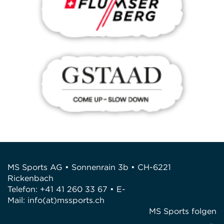
MS Sports AG • Sonnenrain 3b • CH-6221
Rickenbach
Telefon: +41 41 260 33 67 • E-
Mail:
info(at)mssports.ch
MS Sports folgen