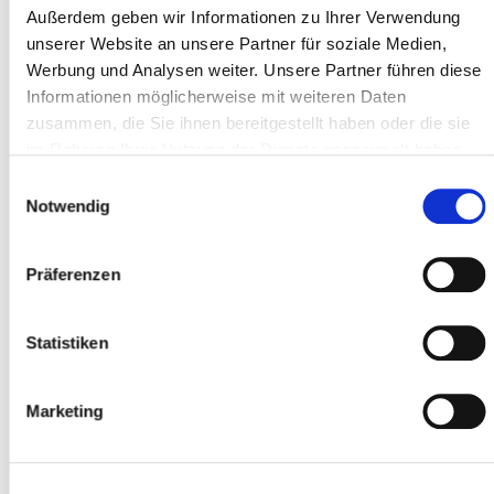
Außerdem geben wir Informationen zu Ihrer Verwendung
unserer Website an unsere Partner für soziale Medien,
Werbung und Analysen weiter. Unsere Partner führen diese
CAP *
Informationen möglicherweise mit weiteren Daten
zusammen, die Sie ihnen bereitgestellt haben oder die sie
im Rahmen Ihrer Nutzung der Dienste gesammelt haben.
Luogo *
Einwilligungsauswahl
Notwendig
Partecipante
Präferenzen
Aggiungere partecipanti
Statistiken
Marketing
Accetto
i termini e le condizioni
*
Ho letto
l'informativa sulla privacy
e do il
mio consenso *