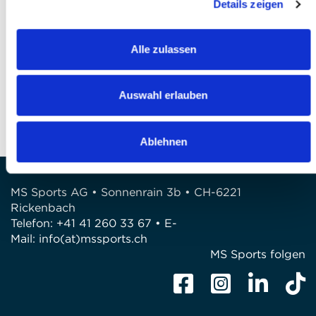
Details zeigen
Finalizzare l’iscrizione
Alle zulassen
DOMANDE?
Siamo a disposizione di voi!
Auswahl erlauben
Telefono: 041 260 33 67
E-Mail: info@mssports.ch
Ablehnen
MS Sports AG • Sonnenrain 3b • CH-6221
Rickenbach
Telefon: +41 41 260 33 67 • E-
Mail:
info(at)mssports.ch
MS Sports folgen