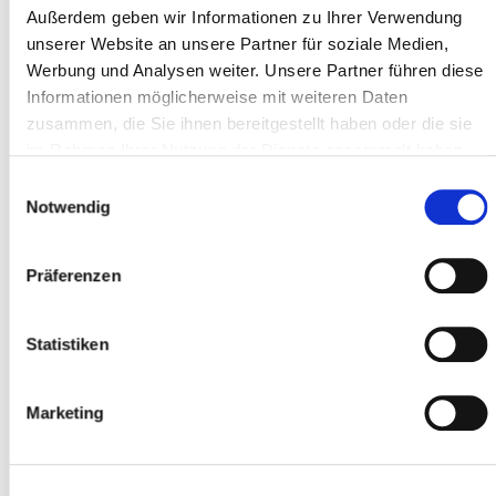
Außerdem geben wir Informationen zu Ihrer Verwendung
unserer Website an unsere Partner für soziale Medien,
Werbung und Analysen weiter. Unsere Partner führen diese
CAP *
Informationen möglicherweise mit weiteren Daten
zusammen, die Sie ihnen bereitgestellt haben oder die sie
im Rahmen Ihrer Nutzung der Dienste gesammelt haben.
Luogo *
Einwilligungsauswahl
Notwendig
Partecipante
Präferenzen
Aggiungere partecipanti
Statistiken
Marketing
Accetto
i termini e le condizioni
*
Ho letto
l'informativa sulla privacy
e do il
mio consenso *