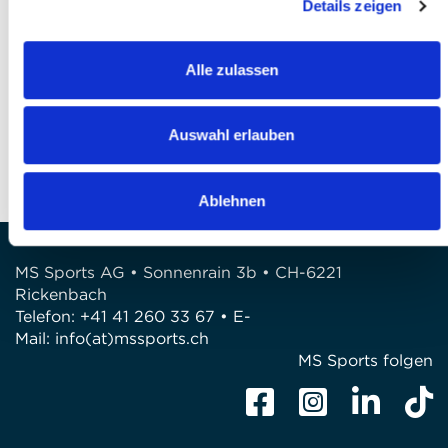
Details zeigen
Finalizzare l’iscrizione
Alle zulassen
DOMANDE?
Siamo a disposizione di voi!
Auswahl erlauben
Telefono: 041 260 33 67
E-Mail: info@mssports.ch
Ablehnen
MS Sports AG • Sonnenrain 3b • CH-6221
Rickenbach
Telefon: +41 41 260 33 67 • E-
Mail:
info(at)mssports.ch
MS Sports folgen