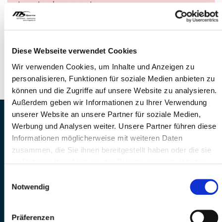
trovato alcun evento.
DOMANDE?
Siamo a disposizione di voi!
Diese Webseite verwendet Cookies
Telefono: 041 260 33 67
Wir verwenden Cookies, um Inhalte und Anzeigen zu
E-Mail: info@mssports.ch
personalisieren, Funktionen für soziale Medien anbieten zu
können und die Zugriffe auf unsere Website zu analysieren.
Außerdem geben wir Informationen zu Ihrer Verwendung
unserer Website an unsere Partner für soziale Medien,
MS Sports AG • Sonnenrain 3b • CH-6221
Werbung und Analysen weiter. Unsere Partner führen diese
Rickenbach
Informationen möglicherweise mit weiteren Daten
Telefon: +41 41 260 33 67 • E-
zusammen, die Sie ihnen bereitgestellt haben oder die sie
Mail:
info(at)mssports.ch
im Rahmen Ihrer Nutzung der Dienste gesammelt haben.
MS Sports folgen
Einwilligungsauswahl
Notwendig
Präferenzen