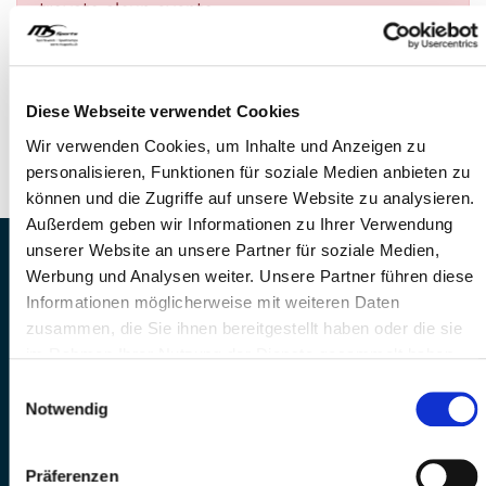
trovato alcun evento.
DOMANDE?
Siamo a disposizione di voi!
Diese Webseite verwendet Cookies
Telefono: 041 260 33 67
Wir verwenden Cookies, um Inhalte und Anzeigen zu
E-Mail: info@mssports.ch
personalisieren, Funktionen für soziale Medien anbieten zu
können und die Zugriffe auf unsere Website zu analysieren.
Außerdem geben wir Informationen zu Ihrer Verwendung
unserer Website an unsere Partner für soziale Medien,
MS Sports AG • Sonnenrain 3b • CH-6221
Werbung und Analysen weiter. Unsere Partner führen diese
Rickenbach
Informationen möglicherweise mit weiteren Daten
Telefon: +41 41 260 33 67 • E-
zusammen, die Sie ihnen bereitgestellt haben oder die sie
Mail:
info(at)mssports.ch
im Rahmen Ihrer Nutzung der Dienste gesammelt haben.
MS Sports folgen
Einwilligungsauswahl
Notwendig
Präferenzen