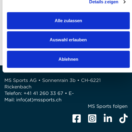
Details zeigen
Finalizzare l’iscrizione
Alle zulassen
DOMANDE?
Siamo a disposizione di voi!
Auswahl erlauben
Telefono: 041 260 33 67
E-Mail: info@mssports.ch
Ablehnen
MS Sports AG • Sonnenrain 3b • CH-6221
Rickenbach
Telefon: +41 41 260 33 67 • E-
Mail:
info(at)mssports.ch
MS Sports folgen