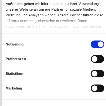
Außerdem geben wir Informationen zu Ihrer Verwendung
unserer Website an unsere Partner für soziale Medien,
Werbung und Analysen weiter. Unsere Partner führen diese
CAP *
Informationen möglicherweise mit weiteren Daten
zusammen, die Sie ihnen bereitgestellt haben oder die sie
im Rahmen Ihrer Nutzung der Dienste gesammelt haben.
Luogo *
Einwilligungsauswahl
Notwendig
Partecipante
Präferenzen
Aggiungere partecipanti
Statistiken
Marketing
Accetto
i termini e le condizioni
*
Ho letto
l'informativa sulla privacy
e do il
mio consenso *