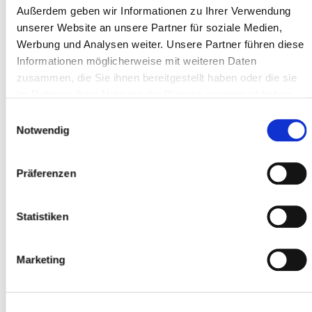
Außerdem geben wir Informationen zu Ihrer Verwendung
unserer Website an unsere Partner für soziale Medien,
Werbung und Analysen weiter. Unsere Partner führen diese
CAP *
Informationen möglicherweise mit weiteren Daten
zusammen, die Sie ihnen bereitgestellt haben oder die sie
im Rahmen Ihrer Nutzung der Dienste gesammelt haben.
Luogo *
Einwilligungsauswahl
Notwendig
Partecipante
Präferenzen
Aggiungere partecipanti
Statistiken
Marketing
Accetto
i termini e le condizioni
*
Ho letto
l'informativa sulla privacy
e do il
mio consenso *