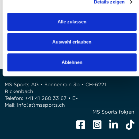
Details zeigen
Finalizzare l’iscrizione
Alle zulassen
DOMANDE?
Siamo a disposizione di voi!
Auswahl erlauben
Telefono: 041 260 33 67
E-Mail: info@mssports.ch
Ablehnen
MS Sports AG • Sonnenrain 3b • CH-6221
Rickenbach
Telefon: +41 41 260 33 67 • E-
Mail:
info(at)mssports.ch
MS Sports folgen