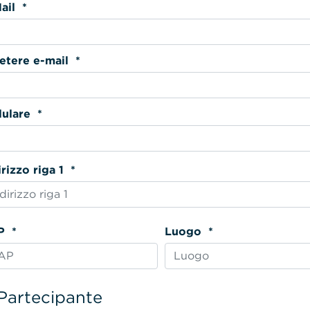
E-Mail *
Ripetere e-mail *
Cellulare *
Indirizzo riga 1 *
CAP *
Luogo *
Partecipante