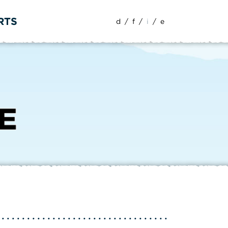
RTS
d
/
f
/
i
/
e