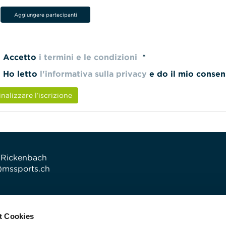
Aggiungere partecipanti
Accetto
i termini e le condizioni
*
Ho letto
l'informativa sulla privacy
e do il mio conse
inalizzare l’iscrizione
 Rickenbach
t)mssports.ch
t Cookies