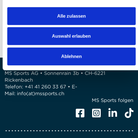
Finalizzare l’iscrizione
DOMANDE?
Alle zulassen
Siamo a disposizione di voi!
Telefono: 041 260 33 67
Auswahl erlauben
E-Mail: info@mssports.ch
Ablehnen
MS Sports AG • Sonnenrain 3b • CH-6221
Rickenbach
Telefon: +41 41 260 33 67 • E-
Mail:
info(at)mssports.ch
MS Sports folgen