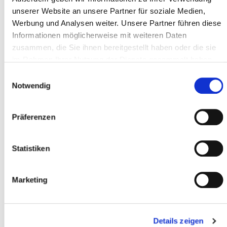
unserer Website an unsere Partner für soziale Medien,
CAP *
Werbung und Analysen weiter. Unsere Partner führen diese
Informationen möglicherweise mit weiteren Daten
zusammen, die Sie ihnen bereitgestellt haben oder die sie
im Rahmen Ihrer Nutzung der Dienste gesammelt haben.
Luogo *
Einwilligungsauswahl
Notwendig
Partecipante
Präferenzen
Aggiungere partecipanti
Statistiken
Accetto
i termini e le condizioni
*
Marketing
Ho letto
l'informativa sulla privacy
e do il
mio consenso *
Details zeigen