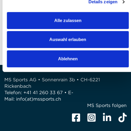
Details zeigen
Finalizzare l’iscrizione
Alle zulassen
DOMANDE?
Siamo a disposizione di voi!
Auswahl erlauben
Telefono: 041 260 33 67
E-Mail: info@mssports.ch
Ablehnen
MS Sports AG • Sonnenrain 3b • CH-6221
Rickenbach
Telefon: +41 41 260 33 67 • E-
Mail:
info(at)mssports.ch
MS Sports folgen