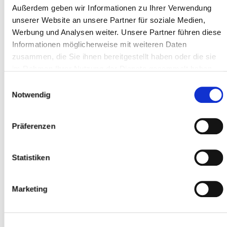
Außerdem geben wir Informationen zu Ihrer Verwendung
unserer Website an unsere Partner für soziale Medien,
Werbung und Analysen weiter. Unsere Partner führen diese
CAP *
Informationen möglicherweise mit weiteren Daten
zusammen, die Sie ihnen bereitgestellt haben oder die sie
im Rahmen Ihrer Nutzung der Dienste gesammelt haben.
Luogo *
Einwilligungsauswahl
Notwendig
Partecipante
Präferenzen
Aggiungere partecipanti
Statistiken
Marketing
Accetto
i termini e le condizioni
*
Ho letto
l'informativa sulla privacy
e do il
mio consenso *