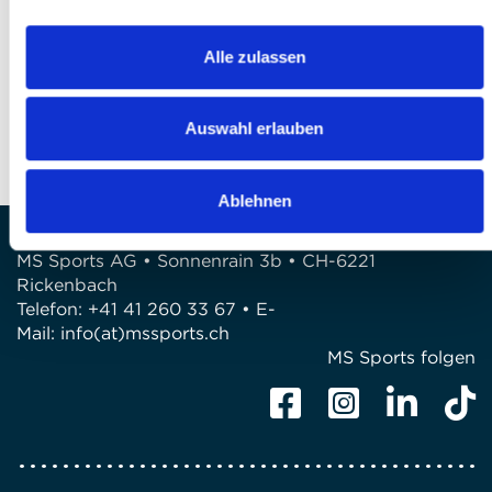
Finalizzare l’iscrizione
DOMANDE?
Alle zulassen
Siamo a disposizione di voi!
Telefono: 041 260 33 67
Auswahl erlauben
E-Mail: info@mssports.ch
Ablehnen
MS Sports AG • Sonnenrain 3b • CH-6221
Rickenbach
Telefon: +41 41 260 33 67 • E-
Mail:
info(at)mssports.ch
MS Sports folgen