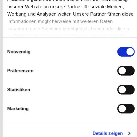
unserer Website an unsere Partner für soziale Medien,
CAP *
Werbung und Analysen weiter. Unsere Partner führen diese
Informationen möglicherweise mit weiteren Daten
zusammen, die Sie ihnen bereitgestellt haben oder die sie
im Rahmen Ihrer Nutzung der Dienste gesammelt haben.
Luogo *
Einwilligungsauswahl
Notwendig
Partecipante
Präferenzen
Aggiungere partecipanti
Statistiken
Accetto
i termini e le condizioni
*
Marketing
Ho letto
l'informativa sulla privacy
e do il
mio consenso *
Details zeigen