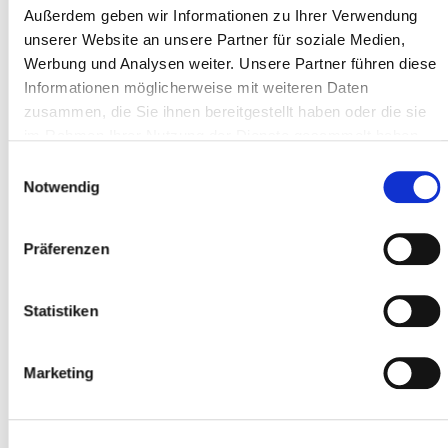
Außerdem geben wir Informationen zu Ihrer Verwendung
unserer Website an unsere Partner für soziale Medien,
Werbung und Analysen weiter. Unsere Partner führen diese
CAP *
Informationen möglicherweise mit weiteren Daten
zusammen, die Sie ihnen bereitgestellt haben oder die sie
im Rahmen Ihrer Nutzung der Dienste gesammelt haben.
Luogo *
Einwilligungsauswahl
Notwendig
Partecipante
Präferenzen
Aggiungere partecipanti
Statistiken
Marketing
Accetto
i termini e le condizioni
*
Ho letto
l'informativa sulla privacy
e do il
mio consenso *