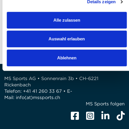
Details zeigen
Finalizzare l’iscrizione
Alle zulassen
DOMANDE?
Siamo a disposizione di voi!
Auswahl erlauben
Telefono: 041 260 33 67
E-Mail: info@mssports.ch
Ablehnen
MS Sports AG • Sonnenrain 3b • CH-6221
Rickenbach
Telefon: +41 41 260 33 67 • E-
Mail:
info(at)mssports.ch
MS Sports folgen