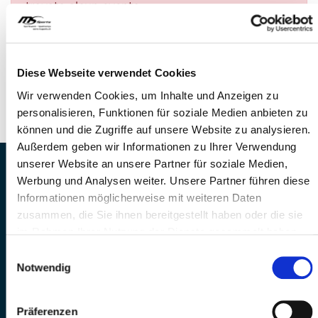
trovato alcun evento.
DOMANDE?
Siamo a disposizione di voi!
Diese Webseite verwendet Cookies
Telefono: 041 260 33 67
Wir verwenden Cookies, um Inhalte und Anzeigen zu
E-Mail: info@mssports.ch
personalisieren, Funktionen für soziale Medien anbieten zu
können und die Zugriffe auf unsere Website zu analysieren.
Außerdem geben wir Informationen zu Ihrer Verwendung
unserer Website an unsere Partner für soziale Medien,
MS Sports AG • Sonnenrain 3b • CH-6221
Werbung und Analysen weiter. Unsere Partner führen diese
Rickenbach
Informationen möglicherweise mit weiteren Daten
Telefon: +41 41 260 33 67 • E-
zusammen, die Sie ihnen bereitgestellt haben oder die sie
Mail:
info(at)mssports.ch
im Rahmen Ihrer Nutzung der Dienste gesammelt haben.
MS Sports folgen
Einwilligungsauswahl
Notwendig
Präferenzen