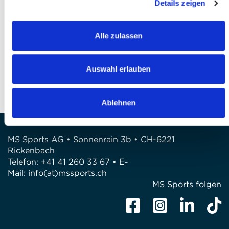
Details zeigen
Finalizzare l’iscrizione
Alle zulassen
DOMANDE?
Siamo a disposizione di voi!
Auswahl erlauben
Telefono: 041 260 33 67
E-Mail: info@mssports.ch
Ablehnen
MS Sports AG • Sonnenrain 3b • CH-6221
Rickenbach
Telefon: +41 41 260 33 67 • E-
Mail:
info(at)mssports.ch
MS Sports folgen