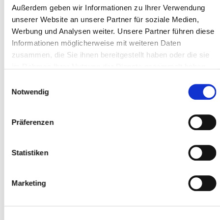
Außerdem geben wir Informationen zu Ihrer Verwendung
unserer Website an unsere Partner für soziale Medien,
Werbung und Analysen weiter. Unsere Partner führen diese
CAP *
Informationen möglicherweise mit weiteren Daten
zusammen, die Sie ihnen bereitgestellt haben oder die sie
im Rahmen Ihrer Nutzung der Dienste gesammelt haben.
Luogo *
Einwilligungsauswahl
Notwendig
Partecipante
Präferenzen
Aggiungere partecipanti
Statistiken
Marketing
Accetto
i termini e le condizioni
*
Ho letto
l'informativa sulla privacy
e do il
mio consenso *