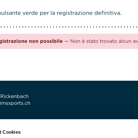
ulsante verde per la registrazione definitiva.
gistrazione non possibile
— Non è stato trovato alcun e
 Rickenbach
t)mssports.ch
t Cookies