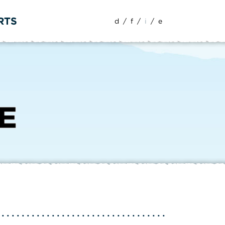
RTS
d
/
f
/
i
/
e