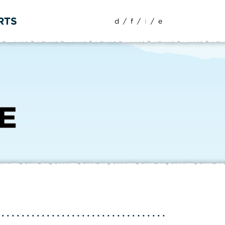
RTS
d
/
f
/
i
/
e