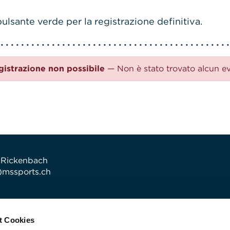
ulsante verde per la registrazione definitiva.
gistrazione non possibile
— Non è stato trovato alcun e
 Rickenbach
t)mssports.ch
t Cookies