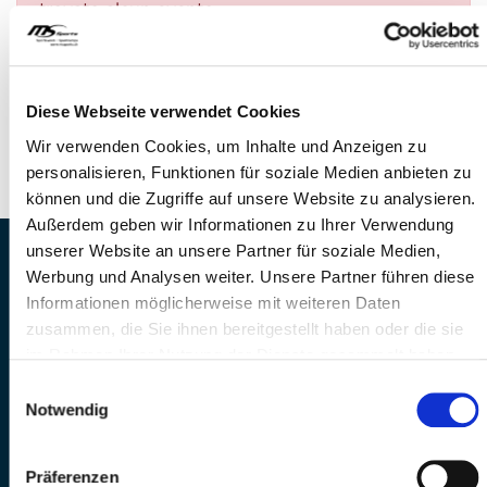
trovato alcun evento.
DOMANDE?
Siamo a disposizione di voi!
Diese Webseite verwendet Cookies
Telefono: 041 260 33 67
Wir verwenden Cookies, um Inhalte und Anzeigen zu
E-Mail: info@mssports.ch
personalisieren, Funktionen für soziale Medien anbieten zu
können und die Zugriffe auf unsere Website zu analysieren.
Außerdem geben wir Informationen zu Ihrer Verwendung
unserer Website an unsere Partner für soziale Medien,
MS Sports AG • Sonnenrain 3b • CH-6221
Werbung und Analysen weiter. Unsere Partner führen diese
Rickenbach
Informationen möglicherweise mit weiteren Daten
Telefon: +41 41 260 33 67 • E-
zusammen, die Sie ihnen bereitgestellt haben oder die sie
Mail:
info(at)mssports.ch
im Rahmen Ihrer Nutzung der Dienste gesammelt haben.
MS Sports folgen
Einwilligungsauswahl
Notwendig
Präferenzen