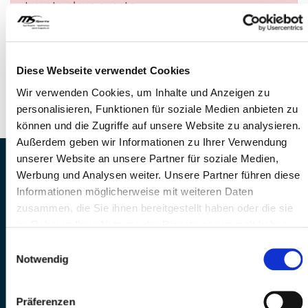
trovato alcun evento.
DOMANDE?
Siamo a disposizione di voi!
Diese Webseite verwendet Cookies
Telefono: 041 260 33 67
Wir verwenden Cookies, um Inhalte und Anzeigen zu
E-Mail: info@mssports.ch
personalisieren, Funktionen für soziale Medien anbieten zu
können und die Zugriffe auf unsere Website zu analysieren.
Außerdem geben wir Informationen zu Ihrer Verwendung
unserer Website an unsere Partner für soziale Medien,
MS Sports AG • Sonnenrain 3b • CH-6221
Werbung und Analysen weiter. Unsere Partner führen diese
Rickenbach
Informationen möglicherweise mit weiteren Daten
Telefon: +41 41 260 33 67 • E-
zusammen, die Sie ihnen bereitgestellt haben oder die sie
Mail:
info(at)mssports.ch
im Rahmen Ihrer Nutzung der Dienste gesammelt haben.
MS Sports folgen
Einwilligungsauswahl
Notwendig
Präferenzen