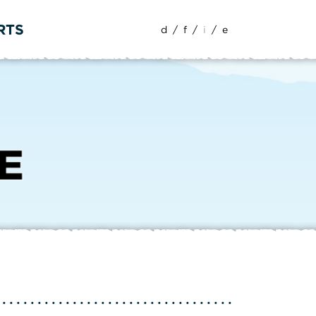
RTS
d
/
f
/
i
/
e