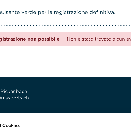
ulsante verde per la registrazione definitiva.
gistrazione non possibile
— Non è stato trovato alcun e
 Rickenbach
t)mssports.ch
t Cookies