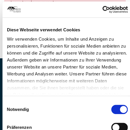
trovato alcun evento.
DOMANDE?
Siamo a disposizione di voi!
Diese Webseite verwendet Cookies
Telefono: 041 260 33 67
Wir verwenden Cookies, um Inhalte und Anzeigen zu
E-Mail: info@mssports.ch
personalisieren, Funktionen für soziale Medien anbieten zu
können und die Zugriffe auf unsere Website zu analysieren.
Außerdem geben wir Informationen zu Ihrer Verwendung
unserer Website an unsere Partner für soziale Medien,
MS Sports AG • Sonnenrain 3b • CH-6221
Werbung und Analysen weiter. Unsere Partner führen diese
Rickenbach
Informationen möglicherweise mit weiteren Daten
Telefon: +41 41 260 33 67 • E-
zusammen, die Sie ihnen bereitgestellt haben oder die sie
Mail:
info(at)mssports.ch
im Rahmen Ihrer Nutzung der Dienste gesammelt haben.
MS Sports folgen
Einwilligungsauswahl
Notwendig
Präferenzen