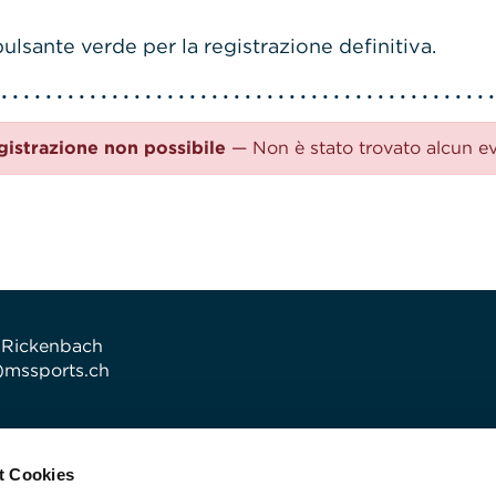
ulsante verde per la registrazione definitiva.
gistrazione non possibile
— Non è stato trovato alcun e
 Rickenbach
t)mssports.ch
t Cookies