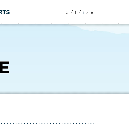
RTS
d
/
f
/
i
/
e