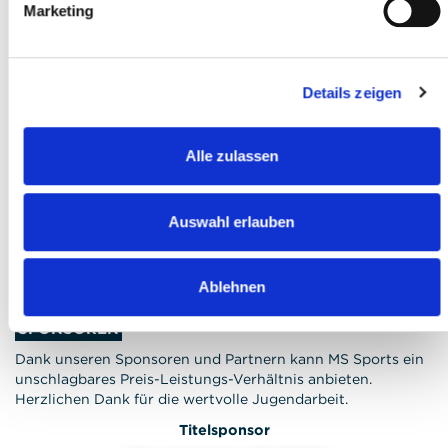
Marketing
du zur allgemeinen
Anmeldeseite
. Du kannst die Suche mit
Hilfe der PLZ via Campfinder auf deine
Umgebung eingrenzen.
Details zeigen
Alle zulassen
FRAGEN?
Wir stehen gerne zur Verfügung!
Auswahl erlauben
Telefon: +41 41 260 33 67
E-Mail:
info(at)mssports.ch
Ablehnen
SPONSOREN
Dank unseren Sponsoren und Partnern kann MS Sports ein
unschlagbares Preis-Leistungs-Verhältnis anbieten.
Herzlichen Dank für die wertvolle Jugendarbeit.
Titelsponsor