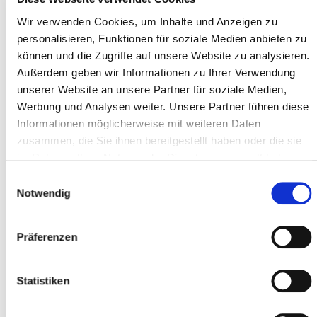
Stulpen)
Wir verwenden Cookies, um Inhalte und Anzeigen zu
Erima-Lederball
Getränkebidon, Geschenke und vieles mehr!
personalisieren, Funktionen für soziale Medien anbieten zu
können und die Zugriffe auf unsere Website zu analysieren.
Anmeldung
Außerdem geben wir Informationen zu Ihrer Verwendung
unserer Website an unsere Partner für soziale Medien,
Unter
Daten
findest du alle Angebote der Swisscom
Football Camps aufgelistet - dort kannst du dein passendes
Werbung und Analysen weiter. Unsere Partner führen diese
Camp auswählen und dich direkt anmelden.
Informationen möglicherweise mit weiteren Daten
zusammen, die Sie ihnen bereitgestellt haben oder die sie
im Rahmen Ihrer Nutzung der Dienste gesammelt haben.
Einwilligungsauswahl
Notwendig
Camps an Feiertagen?
Da die Schweiz viele Feiertage kennt und diese z.T. kantonal
Präferenzen
unterschiedlich geregelt sind, finden die MS Sports Camps
auch an Feiertagen statt (z.B. 1. August, Mariä Himmelfahrt
etc.).
Statistiken
Dich interessieren noch andere Sportarten? Hier gelangst