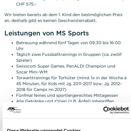
CHF 575.-
Wir bieten bereits ab dem 1. Kind den bestmöglichen Preis
an, deshalb gibt es keinen Geschwisterrabatt.
Leistungen von MS Sports
Betreuung während fünf Tagen von 09:30 bis 16:00
Uhr
Täglich zwei Fussballtrainings in Gruppen (ca. zwölf
Spieler)
Swisscom Super Games, PenALDI Champion und
Socar Mini-WM
Torwarttrainings für Torhüter (mind. 1x in der Woche à
45 Minuten, für Kids mit Jg. 2011-2017 bzw. Jg. 2012-
2018 für Camps im 2027)
Fünfmal feines und sportlergerechtes Mittagessen
Alle Getränke und z'Vieri (z.B. Äpfel) inbegriffen
Betreuung über den Mittag und Erholungsprogramme
Leistungen von unseren Sponsoren
Komplette Erima-Fussballkleidung (Shirt, Hose,
Diese Webseite verwendet Cookies