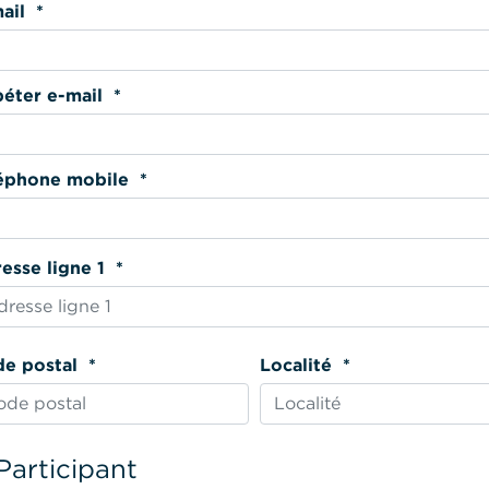
E-mail *
Répéter e-mail *
Téléphone mobile *
Adresse ligne 1 *
Code postal *
Localité *
Participant