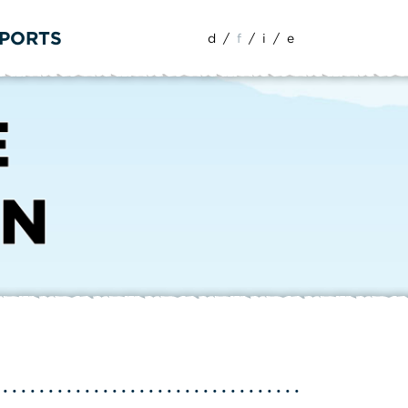
SPORTS
d
/
f
/
i
/
e