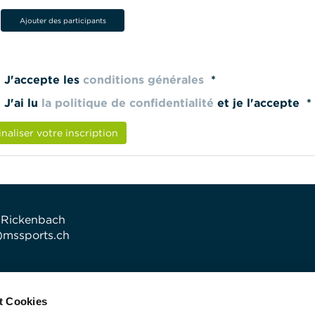
Ajouter des participants
J'accepte les
conditions générales
*
J'ai lu
la politique de confidentialité
et je l'accepte *
inaliser votre inscription
 Rickenbach
t)mssports.ch
t Cookies