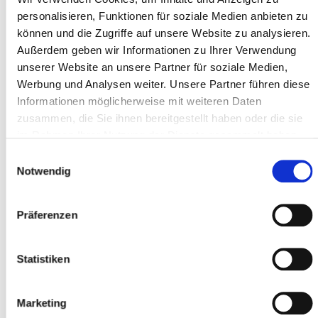
Type *
personalisieren, Funktionen für soziale Medien anbieten zu
können und die Zugriffe auf unsere Website zu analysieren.
Außerdem geben wir Informationen zu Ihrer Verwendung
Adresse ligne 1 *
unserer Website an unsere Partner für soziale Medien,
Werbung und Analysen weiter. Unsere Partner führen diese
Informationen möglicherweise mit weiteren Daten
zusammen, die Sie ihnen bereitgestellt haben oder die sie
Code postal *
im Rahmen Ihrer Nutzung der Dienste gesammelt haben.
Einwilligungsauswahl
Notwendig
Localité *
Präferenzen
Participant
Statistiken
Ajouter des participants
Marketing