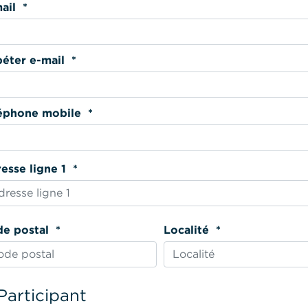
E-mail *
Répéter e-mail *
Téléphone mobile *
Adresse ligne 1 *
Code postal *
Localité *
Participant