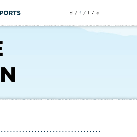
SPORTS
d
/
f
/
i
/
e