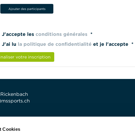
Ajouter des participants
J'accepte les
conditions générales
*
J'ai lu
la politique de confidentialité
et je l'accepte *
inaliser votre inscription
 Rickenbach
t)mssports.ch
t Cookies