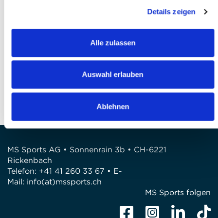
l'accepte *
Details zeigen
Finaliser votre inscription
Alle zulassen
QUESTIONS?
Avez-vous des questions?
Auswahl erlauben
Téléphone: +41 41 260 33 67
E-Mail: info@mssports.ch
Ablehnen
MS Sports AG • Sonnenrain 3b • CH-6221
Rickenbach
Telefon: +41 41 260 33 67 • E-
Mail:
info(at)mssports.ch
MS Sports folgen