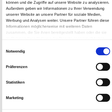
können und die Zugriffe auf unsere Website zu analysieren.
Adresse ligne 1 *
Außerdem geben wir Informationen zu Ihrer Verwendung
unserer Website an unsere Partner für soziale Medien,
Werbung und Analysen weiter. Unsere Partner führen diese
Code postal *
Informationen möglicherweise mit weiteren Daten
zusammen, die Sie ihnen bereitgestellt haben oder die sie
im Rahmen Ihrer Nutzung der Dienste gesammelt haben.
Localité *
Einwilligungsauswahl
Notwendig
Präferenzen
Participant
Ajouter des participants
Statistiken
Marketing
J'accepte les
conditions générales
*
J'ai lu
la politique de confidentialité
et je