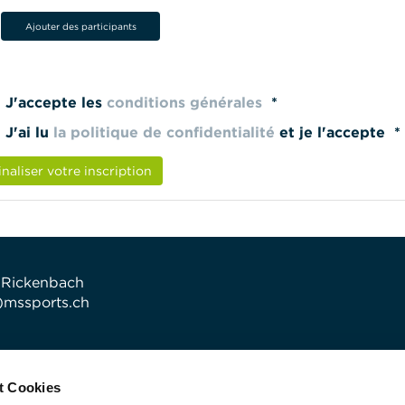
Ajouter des participants
J'accepte les
conditions générales
*
J'ai lu
la politique de confidentialité
et je l'accepte *
inaliser votre inscription
 Rickenbach
t)mssports.ch
t Cookies