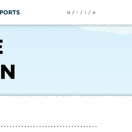
SPORTS
d
/
f
/
i
/
e