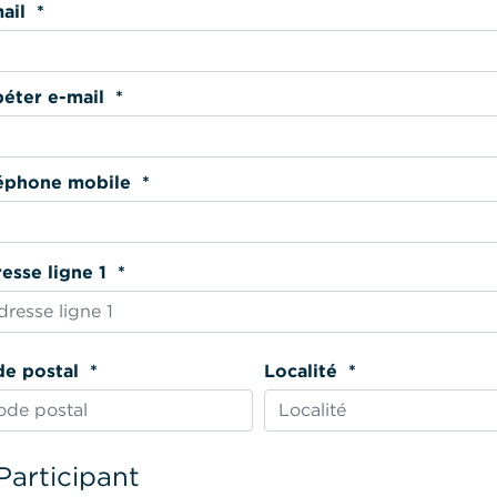
E-mail *
Répéter e-mail *
Téléphone mobile *
Adresse ligne 1 *
Code postal *
Localité *
Participant