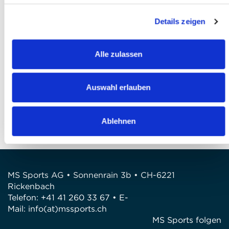
J'ai lu
la politique de confidentialité
et je
Details zeigen
l'accepte *
Finaliser votre inscription
Alle zulassen
QUESTIONS?
Auswahl erlauben
Avez-vous des questions?
Téléphone: +41 41 260 33 67
E-Mail: info@mssports.ch
Ablehnen
MS Sports AG • Sonnenrain 3b • CH-6221
Rickenbach
Telefon: +41 41 260 33 67 • E-
Mail:
info(at)mssports.ch
MS Sports folgen