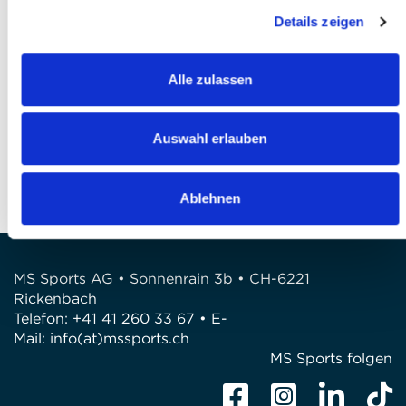
l'accepte *
Details zeigen
Finaliser votre inscription
Alle zulassen
QUESTIONS?
Avez-vous des questions?
Auswahl erlauben
Téléphone: +41 41 260 33 67
E-Mail: info@mssports.ch
Ablehnen
MS Sports AG • Sonnenrain 3b • CH-6221
Rickenbach
Telefon: +41 41 260 33 67 • E-
Mail:
info(at)mssports.ch
MS Sports folgen