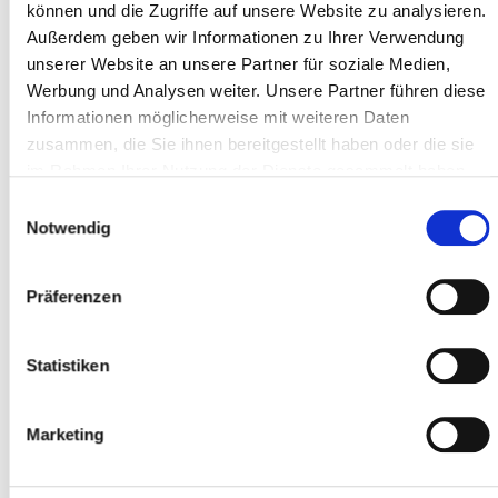
können und die Zugriffe auf unsere Website zu analysieren.
Adresse ligne 1 *
Außerdem geben wir Informationen zu Ihrer Verwendung
unserer Website an unsere Partner für soziale Medien,
Werbung und Analysen weiter. Unsere Partner führen diese
Code postal *
Informationen möglicherweise mit weiteren Daten
zusammen, die Sie ihnen bereitgestellt haben oder die sie
im Rahmen Ihrer Nutzung der Dienste gesammelt haben.
Localité *
Einwilligungsauswahl
Notwendig
Präferenzen
Participant
Ajouter des participants
Statistiken
Marketing
J'accepte les
conditions générales
*
J'ai lu
la politique de confidentialité
et je