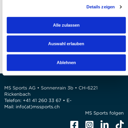
l'accepte *
Details zeigen
Finaliser votre inscription
Alle zulassen
QUESTIONS?
Avez-vous des questions?
Auswahl erlauben
Téléphone: +41 41 260 33 67
E-Mail: info@mssports.ch
Ablehnen
MS Sports AG • Sonnenrain 3b • CH-6221
Rickenbach
Telefon: +41 41 260 33 67 • E-
Mail:
info(at)mssports.ch
MS Sports folgen