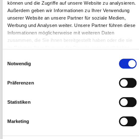
können und die Zugriffe auf unsere Website zu analysieren.
Adresse ligne 1 *
Außerdem geben wir Informationen zu Ihrer Verwendung
unserer Website an unsere Partner für soziale Medien,
Werbung und Analysen weiter. Unsere Partner führen diese
Code postal *
Informationen möglicherweise mit weiteren Daten
zusammen, die Sie ihnen bereitgestellt haben oder die sie
im Rahmen Ihrer Nutzung der Dienste gesammelt haben.
Localité *
Einwilligungsauswahl
Notwendig
Präferenzen
Participant
Ajouter des participants
Statistiken
Marketing
J'accepte les
conditions générales
*
J'ai lu
la politique de confidentialité
et je