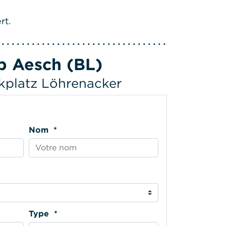
rt.
p Aesch (BL)
kplatz Löhrenacker
Nom *
Type *