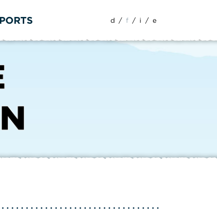
SPORTS
d
/
f
/
i
/
e