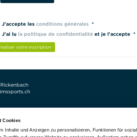
J'accepte les
conditions générales
*
J'ai lu
la politique de confidentialité
et je l'accepte *
inaliser votre inscription
 Rickenbach
t)mssports.ch
t Cookies
 Inhalte und Anzeigen zu personalisieren, Funktionen für sozia