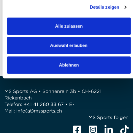
l'accepte *
Details zeigen
Finaliser votre inscription
Alle zulassen
QUESTIONS?
Avez-vous des questions?
Auswahl erlauben
Téléphone: +41 41 260 33 67
E-Mail: info@mssports.ch
Ablehnen
MS Sports AG • Sonnenrain 3b • CH-6221
Rickenbach
Telefon: +41 41 260 33 67 • E-
Mail:
info(at)mssports.ch
MS Sports folgen