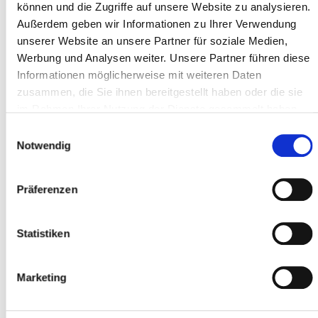
können und die Zugriffe auf unsere Website zu analysieren.
Adresse ligne 1 *
Außerdem geben wir Informationen zu Ihrer Verwendung
unserer Website an unsere Partner für soziale Medien,
Werbung und Analysen weiter. Unsere Partner führen diese
Code postal *
Informationen möglicherweise mit weiteren Daten
zusammen, die Sie ihnen bereitgestellt haben oder die sie
im Rahmen Ihrer Nutzung der Dienste gesammelt haben.
Localité *
Einwilligungsauswahl
Notwendig
Präferenzen
Participant
Ajouter des participants
Statistiken
Marketing
J'accepte les
conditions générales
*
J'ai lu
la politique de confidentialité
et je