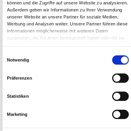
können und die Zugriffe auf unsere Website zu analysieren.
Adresse ligne 1 *
Außerdem geben wir Informationen zu Ihrer Verwendung
unserer Website an unsere Partner für soziale Medien,
Werbung und Analysen weiter. Unsere Partner führen diese
Code postal *
Informationen möglicherweise mit weiteren Daten
zusammen, die Sie ihnen bereitgestellt haben oder die sie
im Rahmen Ihrer Nutzung der Dienste gesammelt haben.
Localité *
Einwilligungsauswahl
Notwendig
Präferenzen
Participant
Ajouter des participants
Statistiken
Marketing
J'accepte les
conditions générales
*
J'ai lu
la politique de confidentialité
et je