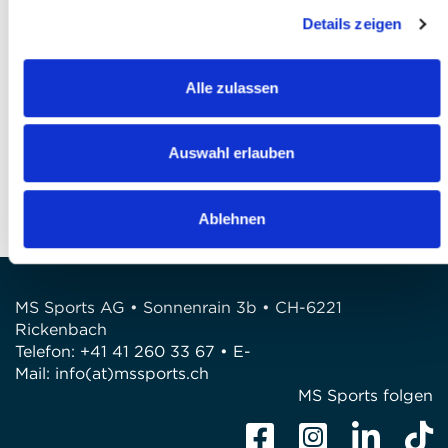
l'accepte *
Details zeigen
Finaliser votre inscription
Alle zulassen
QUESTIONS?
Avez-vous des questions?
Auswahl erlauben
Téléphone: +41 41 260 33 67
E-Mail: info@mssports.ch
Ablehnen
MS Sports AG • Sonnenrain 3b • CH-6221
Rickenbach
Telefon: +41 41 260 33 67 • E-
Mail:
info(at)mssports.ch
MS Sports folgen