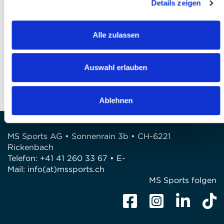
Details zeigen
Finaliser votre inscription
Alle zulassen
QUESTIONS?
Avez-vous des questions?
Téléphone: +41 41 260 33 67
Auswahl erlauben
E-Mail: info@mssports.ch
Ablehnen
MS Sports AG • Sonnenrain 3b • CH-6221
Rickenbach
Telefon: +41 41 260 33 67 • E-
Mail:
info(at)mssports.ch
MS Sports folgen