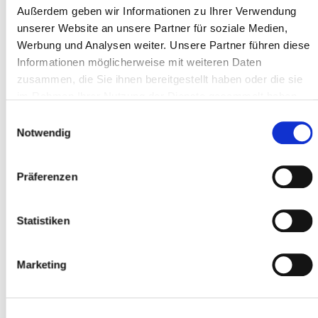
Außerdem geben wir Informationen zu Ihrer Verwendung
unserer Website an unsere Partner für soziale Medien,
Werbung und Analysen weiter. Unsere Partner führen diese
Code postal *
Informationen möglicherweise mit weiteren Daten
zusammen, die Sie ihnen bereitgestellt haben oder die sie
im Rahmen Ihrer Nutzung der Dienste gesammelt haben.
Localité *
Einwilligungsauswahl
Notwendig
Participant
Präferenzen
Ajouter des participants
Statistiken
Marketing
J'accepte les
conditions générales
*
J'ai lu
la politique de confidentialité
et je
l'accepte *