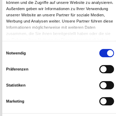
können und die Zugriffe auf unsere Website zu analysieren.
Adresse ligne 1 *
Außerdem geben wir Informationen zu Ihrer Verwendung
unserer Website an unsere Partner für soziale Medien,
Werbung und Analysen weiter. Unsere Partner führen diese
Code postal *
Informationen möglicherweise mit weiteren Daten
zusammen, die Sie ihnen bereitgestellt haben oder die sie
im Rahmen Ihrer Nutzung der Dienste gesammelt haben.
Localité *
Einwilligungsauswahl
Notwendig
Präferenzen
Participant
Ajouter des participants
Statistiken
Marketing
J'accepte les
conditions générales
*
J'ai lu
la politique de confidentialité
et je