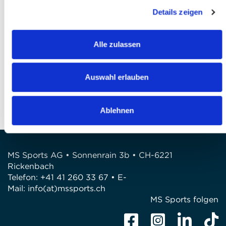
l'accepte *
Details zeigen
Finaliser votre inscription
Alle zulassen
QUESTIONS?
Avez-vous des questions?
Auswahl erlauben
Téléphone: +41 41 260 33 67
E-Mail: info@mssports.ch
Ablehnen
MS Sports AG • Sonnenrain 3b • CH-6221
Rickenbach
Telefon: +41 41 260 33 67 • E-
Mail:
info(at)mssports.ch
MS Sports folgen