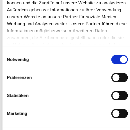
können und die Zugriffe auf unsere Website zu analysieren.
Adresse ligne 1 *
Außerdem geben wir Informationen zu Ihrer Verwendung
unserer Website an unsere Partner für soziale Medien,
Werbung und Analysen weiter. Unsere Partner führen diese
Code postal *
Informationen möglicherweise mit weiteren Daten
zusammen, die Sie ihnen bereitgestellt haben oder die sie
im Rahmen Ihrer Nutzung der Dienste gesammelt haben.
Localité *
Einwilligungsauswahl
Notwendig
Präferenzen
Participant
Ajouter des participants
Statistiken
Marketing
J'accepte les
conditions générales
*
J'ai lu
la politique de confidentialité
et je