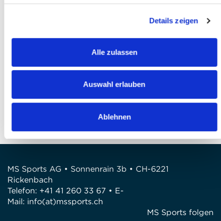
J'ai lu
la politique de confidentialité
et je
Details zeigen
l'accepte *
Finaliser votre inscription
Alle zulassen
QUESTIONS?
Auswahl erlauben
Avez-vous des questions?
Téléphone: +41 41 260 33 67
E-Mail: info@mssports.ch
Ablehnen
MS Sports AG • Sonnenrain 3b • CH-6221
Rickenbach
Telefon: +41 41 260 33 67 • E-
Mail:
info(at)mssports.ch
MS Sports folgen