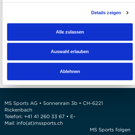
J'ai lu
la politique de confidentialité
et je
Details zeigen
l'accepte *
Finaliser votre inscription
Alle zulassen
QUESTIONS?
Auswahl erlauben
Avez-vous des questions?
Téléphone: +41 41 260 33 67
E-Mail: info@mssports.ch
Ablehnen
MS Sports AG • Sonnenrain 3b • CH-6221
Rickenbach
Telefon: +41 41 260 33 67 • E-
Mail:
info(at)mssports.ch
MS Sports folgen