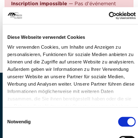
Inscription impossible
— Pas d'événement
trouvé
QUESTIONS?
Avez-vous des questions?
Diese Webseite verwendet Cookies
Téléphone: +41 41 260 33 67
Wir verwenden Cookies, um Inhalte und Anzeigen zu
E-Mail: info@mssports.ch
personalisieren, Funktionen für soziale Medien anbieten zu
können und die Zugriffe auf unsere Website zu analysieren.
Außerdem geben wir Informationen zu Ihrer Verwendung
unserer Website an unsere Partner für soziale Medien,
Werbung und Analysen weiter. Unsere Partner führen diese
MS Sports AG • Sonnenrain 3b • CH-6221
Informationen möglicherweise mit weiteren Daten
Rickenbach
zusammen, die Sie ihnen bereitgestellt haben oder die sie
Telefon: +41 41 260 33 67 • E-
im Rahmen Ihrer Nutzung der Dienste gesammelt haben.
Mail:
info(at)mssports.ch
MS Sports folgen
Einwilligungsauswahl
Notwendig