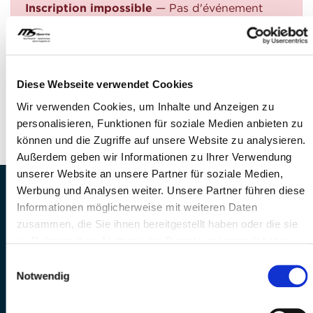
Inscription impossible
— Pas d'événement
trouvé
QUESTIONS?
Avez-vous des questions?
Diese Webseite verwendet Cookies
Téléphone: +41 41 260 33 67
Wir verwenden Cookies, um Inhalte und Anzeigen zu
E-Mail: info@mssports.ch
personalisieren, Funktionen für soziale Medien anbieten zu
können und die Zugriffe auf unsere Website zu analysieren.
Außerdem geben wir Informationen zu Ihrer Verwendung
unserer Website an unsere Partner für soziale Medien,
Werbung und Analysen weiter. Unsere Partner führen diese
MS Sports AG • Sonnenrain 3b • CH-6221
Informationen möglicherweise mit weiteren Daten
Rickenbach
zusammen, die Sie ihnen bereitgestellt haben oder die sie
Telefon: +41 41 260 33 67 • E-
im Rahmen Ihrer Nutzung der Dienste gesammelt haben.
Mail:
info(at)mssports.ch
MS Sports folgen
Einwilligungsauswahl
Notwendig