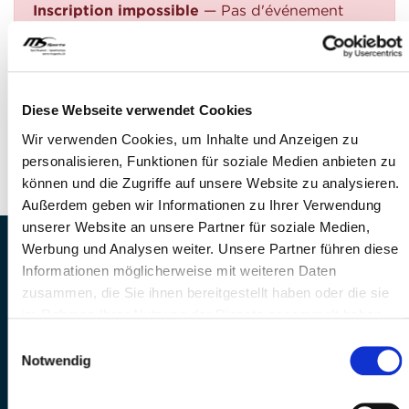
Inscription impossible
— Pas d'événement
trouvé
QUESTIONS?
Avez-vous des questions?
Diese Webseite verwendet Cookies
Téléphone: +41 41 260 33 67
Wir verwenden Cookies, um Inhalte und Anzeigen zu
E-Mail: info@mssports.ch
personalisieren, Funktionen für soziale Medien anbieten zu
können und die Zugriffe auf unsere Website zu analysieren.
Außerdem geben wir Informationen zu Ihrer Verwendung
unserer Website an unsere Partner für soziale Medien,
Werbung und Analysen weiter. Unsere Partner führen diese
MS Sports AG • Sonnenrain 3b • CH-6221
Informationen möglicherweise mit weiteren Daten
Rickenbach
zusammen, die Sie ihnen bereitgestellt haben oder die sie
Telefon: +41 41 260 33 67 • E-
im Rahmen Ihrer Nutzung der Dienste gesammelt haben.
Mail:
info(at)mssports.ch
MS Sports folgen
Einwilligungsauswahl
Notwendig