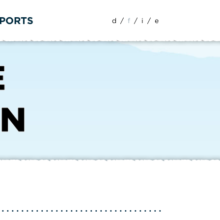
SPORTS
d
/
f
/
i
/
e