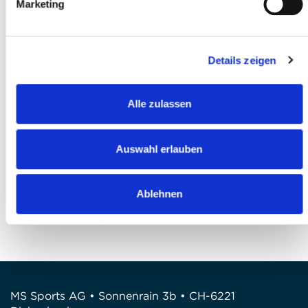
Marketing
I accept the
terms and conditions
*
Details zeigen
I have read and agree to the
Privacy
Policy
*
Alle zulassen
Submit registration
Auswahl erlauben
Questions?
FEEL FREE TO CONTACT US!
Ablehnen
Phone: +41 41 260 33 67
E-mail:
info(at)mssports.ch
MS Sports AG • Sonnenrain 3b • CH-6221