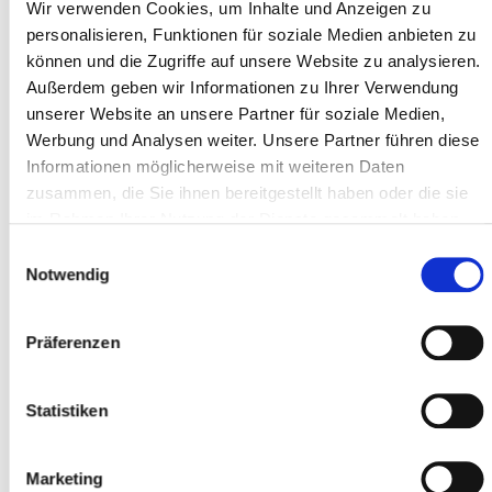
Type *
Wir verwenden Cookies, um Inhalte und Anzeigen zu
personalisieren, Funktionen für soziale Medien anbieten zu
können und die Zugriffe auf unsere Website zu analysieren.
Außerdem geben wir Informationen zu Ihrer Verwendung
Address line 1 *
unserer Website an unsere Partner für soziale Medien,
Werbung und Analysen weiter. Unsere Partner führen diese
Informationen möglicherweise mit weiteren Daten
Postal code *
zusammen, die Sie ihnen bereitgestellt haben oder die sie
im Rahmen Ihrer Nutzung der Dienste gesammelt haben.
Einwilligungsauswahl
Notwendig
City *
Präferenzen
Participant
Statistiken
Add participants
Marketing